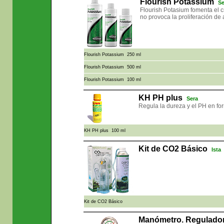
Flourish Potassium
S
Flourish Potasium fomenta el c
no provoca la proliferación de 
Flourish Potassium 250 ml
Flourish Potassium 500 ml
Flourish Potassium 100 ml
KH PH plus
Sera
Regula la dureza y el PH en fo
KH PH plus 100 ml
Kit de CO2 Básico
Ista
Kit de CO2 Básico
Manómetro. Regulado