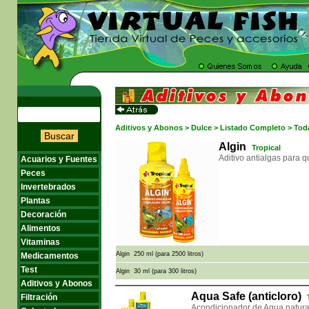
Aditivos y Abonos > Dulce > Listado Completo > Tod
Buscar
Algin
Tropical
Aditivo antialgas para q
Acuarios y Fuentes
Peces
Invertebrados
Plantas
Decoración
Alimentos
Vitaminas
Algin 250 ml (para 2500 litros)
Medicamentos
Test
Algin 30 ml (para 300 litros)
Aditivos y Abonos
Aqua Safe (anticloro)
Filtración
Acondicionador de Agua natura