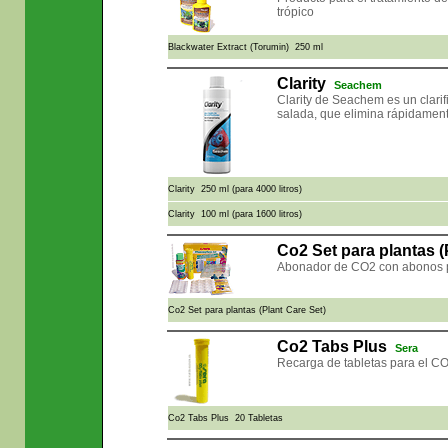
trópico
Blackwater Extract (Torumin) 250 ml
Clarity
Seachem
Clarity de Seachem es un clari
salada, que elimina rápidamente
Clarity 250 ml (para 4000 litros)
Clarity 100 ml (para 1600 litros)
Co2 Set para plantas (
Abonador de CO2 con abonos p
Co2 Set para plantas (Plant Care Set)
Co2 Tabs Plus
Sera
Recarga de tabletas para el CO
Co2 Tabs Plus 20 Tabletas