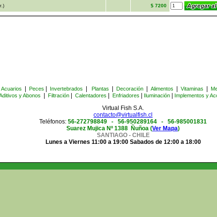
$ 7200
.)
|
|
|
|
|
|
|
Acuarios
Peces
Invertebrados
Plantas
Decoración
Alimentos
Vitaminas
Me
|
|
|
|
|
Aditivos y Abonos
Filtración
Calentadores
Enfriadores
Iluminación
Implementos y Ac
Virtual Fish S.A.
contacto@virtualfish.cl
Teléfonos:
56-272798849 -
56-950289164 - 56-985001831
Suarez Mujica Nº 1388 Ñuñoa (
Ver Mapa
)
SANTIAGO - CHILE
Lunes a Viernes 11:00 a 19:00 Sabados de 12:00 a 18:00