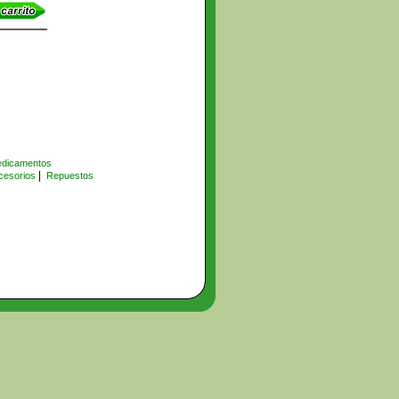
dicamentos
|
cesorios
Repuestos