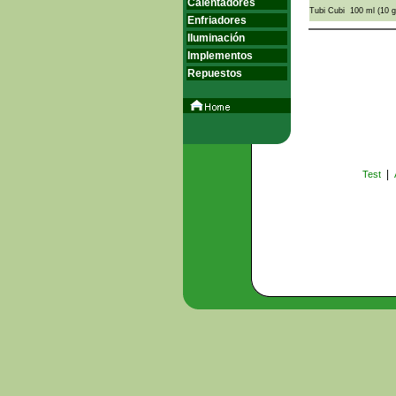
Calentadores
Tubi Cubi 100 ml (10 gr
Enfriadores
Iluminación
Implementos
Repuestos
|
Test