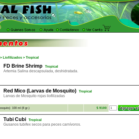
 Liofilizados > Tropical
FD Brine Shrimp
Tropical
Artemia Salina descapsulada, deshidratada.
Red Mico (Larvas de Mosquito)
Tropical
Larvas de Mosquito rojas liofilizadas
$ 9100
squito) 100 ml (8 gr.)
Tubi Cubi
Tropical
Gusanos tubifex secos para peces carnívoros.