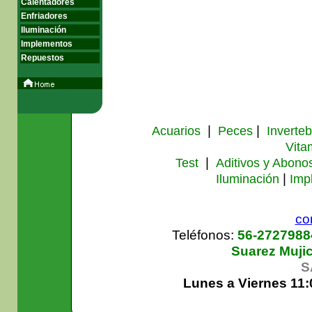
Calentadores
Enfriadores
Iluminación
Implementos
Repuestos
|
|
Acuarios
Peces
Inverte
Vita
|
Test
Aditivos y Abono
|
Iluminación
Imp
co
Teléfonos:
56-272798
Suarez Muji
S
Lunes a Viernes 11: