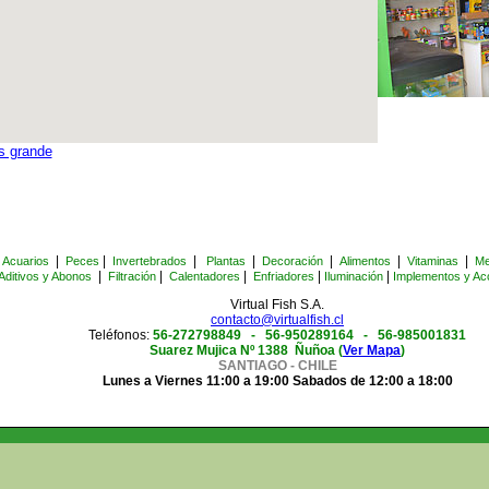
s grande
|
|
|
|
|
|
|
Acuarios
Peces
Invertebrados
Plantas
Decoración
Alimentos
Vitaminas
Me
|
|
|
|
|
Aditivos y Abonos
Filtración
Calentadores
Enfriadores
Iluminación
Implementos y Ac
Virtual Fish S.A.
contacto@virtualfish.cl
Teléfonos:
56-272798849 -
56-950289164 - 56-985001831
Suarez Mujica Nº 1388 Ñuñoa (
Ver Mapa
)
SANTIAGO - CHILE
Lunes a Viernes 11:00 a 19:00 Sabados de 12:00 a 18:00