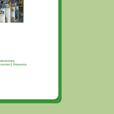
dicamentos
|
cesorios
Repuestos