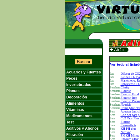
Buscar
Ver todo el listad
Acuarios y Fuentes
Ista
Difusor de CO2
Ista
Kit de CO2 Bá
Peces
Ista
Manómetro. Re
Ista
Repuestos CO2 
Invertebrados
Seachem
Clarity
Plantas
Seachem
Flourish
Seachem
Flourish Excel
Decoración
Seachem
Flourish Iron
Seachem
Flourish Potas
Alimentos
Seachem
Nourish
Seachem
Prime (Anticlo
Vitaminas
Sera
Aquatan (anticl
Sera
Co2 Set para pl
Medicamentos
Sera
Co2 Tabs Plus
Test
Sera
Florena
Sera
Florenette A
Aditivos y Abonos
Sera
KH PH plus
Sera
Nitrivec
Filtración
Sera
PH KH Minus
Sera
Phosvec Clear