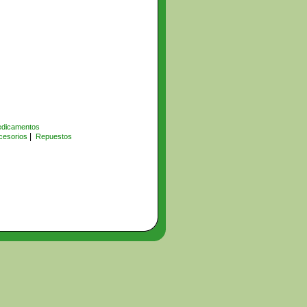
dicamentos
|
cesorios
Repuestos