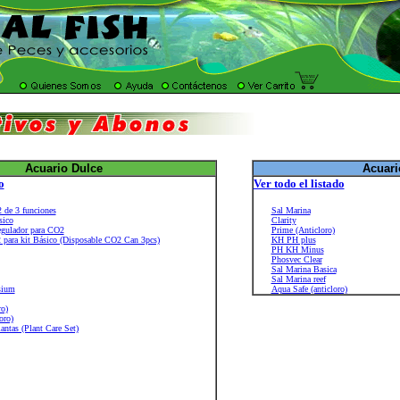
Acuario Dulce
Acuari
o
Ver todo el listado
 de 3 funciones
Sal Marina
sico
Clarity
gulador para CO2
Prime (Anticloro)
para kit Básico (Disposable CO2 Can 3pcs)
KH PH plus
PH KH Minus
Phosvec Clear
Sal Marina Basica
Sal Marina reef
sium
Aqua Safe (anticloro)
ro)
oro)
antas (Plant Care Set)