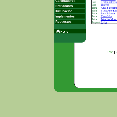
Calentadores
Sera
Reptibioclear pa
Sera
Toxivec
Enfriadores
Tetra
Aqua Safe (anti
Tetra
Blackwater Ext
Iluminación
Tetra
Easy Balance
Implementos
Tetra
PlantaMin
Tetra
Tetra No More 
Repuestos
Tropical
Algin
|
Test