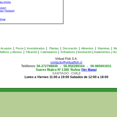
ra reptiles
cloro)
ract (Torumin)
Algae
|
|
|
|
|
|
|
Acuarios
Peces
Invertebrados
Plantas
Decoración
Alimentos
Vitaminas
Me
|
|
|
|
|
Aditivos y Abonos
Filtración
Calentadores
Enfriadores
Iluminación
Implementos y Ac
Virtual Fish S.A.
contacto@virtualfish.cl
Teléfonos:
56-272798849 -
56-950289164 - 56-985001831
Suarez Mujica Nº 1388 Ñuñoa (
Ver Mapa
)
SANTIAGO - CHILE
Lunes a Viernes 11:00 a 19:00 Sabados de 12:00 a 18:00