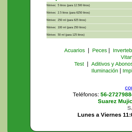
Nitrivec 5 litros (para 12.500 litros)
Nitrivec 2.5 litros (para 6250 litros)
Nitrivec 250 ml (para 625 litros)
Nitrivec 100 ml (para 250 litros)
Nitrivec 50 ml (para 125 litros)
|
|
Acuarios
Peces
Inverte
Vita
|
Test
Aditivos y Abono
|
Iluminación
Imp
co
Teléfonos:
56-272798
Suarez Muji
S
Lunes a Viernes 11: