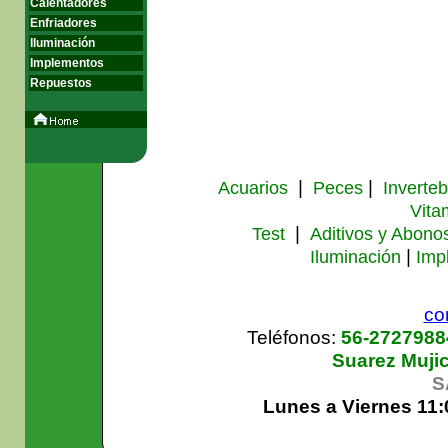
Calentadores
Enfriadores
Iluminación
Implementos
Repuestos
|
|
Acuarios
Peces
Inverte
Vita
|
Test
Aditivos y Abono
|
Iluminación
Imp
co
Teléfonos:
56-272798
Suarez Muji
S
Lunes a Viernes 11: