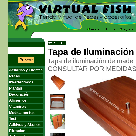
Tapa de Iluminación
Tapa de iluminación de madera
Buscar
CONSULTAR POR MEDIDAS
Acuarios y Fuentes
Peces
Invertebrados
Plantas
Decoración
Alimentos
Vitaminas
Medicamentos
Test
Aditivos y Abonos
Filtración