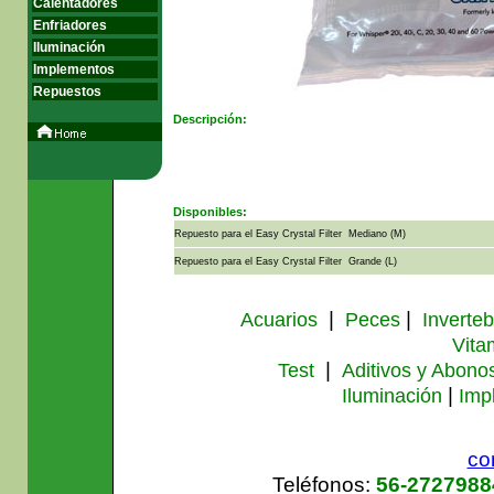
Calentadores
Enfriadores
Iluminación
Implementos
Repuestos
Descripción:
repuestos, cascada whisper
Disponibles:
Repuesto para el Easy Crystal Filter Mediano (M)
Repuesto para el Easy Crystal Filter Grande (L)
|
|
Acuarios
Peces
Inverte
Vita
|
Test
Aditivos y Abono
|
Iluminación
Imp
co
Teléfonos:
56-272798