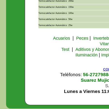
Termocalefactor Automático 200w
Termocalefactor Automático 150w
Termocalefactor Automático 100w
Termocalefactor Automático 50w
Termocalefactor Automático 25w
|
|
Acuarios
Peces
Inverte
Vita
|
Test
Aditivos y Abono
|
Iluminación
Imp
co
Teléfonos:
56-272798
Suarez Muji
S
Lunes a Viernes 11: