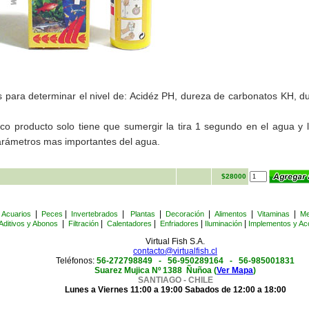
as para determinar el nivel de: Acidéz PH, dureza de carbonatos KH, d
ico producto solo tiene que sumergir la tira 1 segundo en el agua y
rámetros mas importantes del agua.
$28000
|
|
|
|
|
|
|
Acuarios
Peces
Invertebrados
Plantas
Decoración
Alimentos
Vitaminas
Me
|
|
|
|
|
Aditivos y Abonos
Filtración
Calentadores
Enfriadores
Iluminación
Implementos y Ac
Virtual Fish S.A.
contacto@virtualfish.cl
Teléfonos:
56-272798849 -
56-950289164 - 56-985001831
Suarez Mujica Nº 1388 Ñuñoa (
Ver Mapa
)
SANTIAGO - CHILE
Lunes a Viernes 11:00 a 19:00 Sabados de 12:00 a 18:00