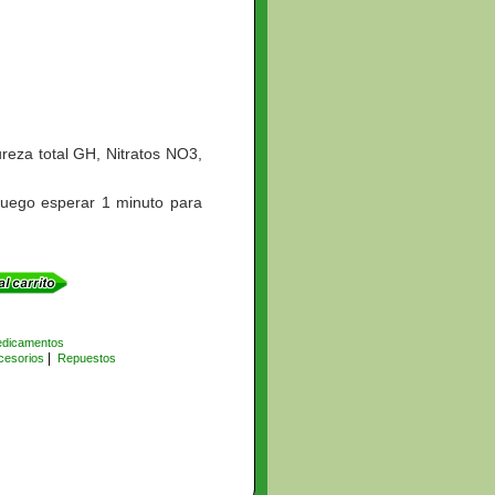
ureza total GH, Nitratos NO3,
 luego esperar 1 minuto para
dicamentos
|
cesorios
Repuestos