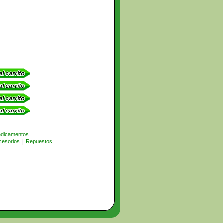
dicamentos
|
cesorios
Repuestos