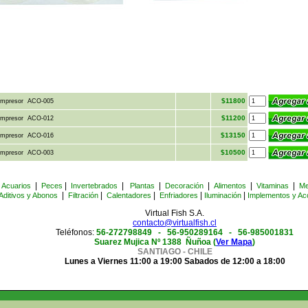
$11800
ompresor ACO-005
$11200
ompresor ACO-012
$13150
ompresor ACO-016
$10500
ompresor ACO-003
|
|
|
|
|
|
|
Acuarios
Peces
Invertebrados
Plantas
Decoración
Alimentos
Vitaminas
Me
|
|
|
|
|
Aditivos y Abonos
Filtración
Calentadores
Enfriadores
Iluminación
Implementos y Ac
Virtual Fish S.A.
contacto@virtualfish.cl
Teléfonos:
56-272798849 -
56-950289164 - 56-985001831
Suarez Mujica Nº 1388 Ñuñoa (
Ver Mapa
)
SANTIAGO - CHILE
Lunes a Viernes 11:00 a 19:00 Sabados de 12:00 a 18:00