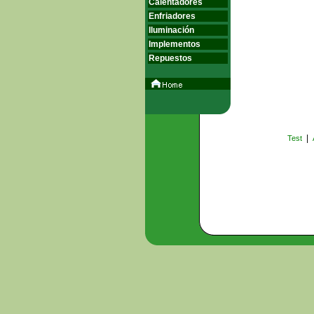
Calentadores
Enfriadores
Iluminación
Implementos
Repuestos
|
Test