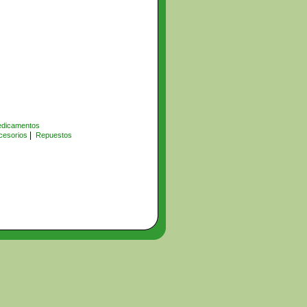
dicamentos
|
cesorios
Repuestos