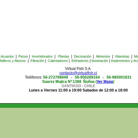
|
|
|
|
|
|
|
Acuarios
Peces
Invertebrados
Plantas
Decoración
Alimentos
Vitaminas
Me
|
|
|
|
|
Aditivos y Abonos
Filtración
Calentadores
Enfriadores
Iluminación
Implementos y Ac
Virtual Fish S.A.
contacto@virtualfish.cl
Teléfonos:
56-272798849 -
56-950289164 - 56-985001831
Suarez Mujica Nº 1388 Ñuñoa (
Ver Mapa
)
SANTIAGO - CHILE
Lunes a Viernes 11:00 a 19:00 Sabados de 12:00 a 18:00