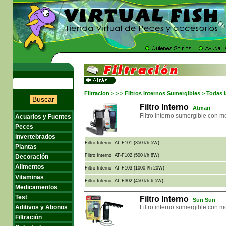
Filtracion > > > Filtros Internos Sumergibles > Todas 
Buscar
Filtro Interno
Atman
Filtro interno sumergible con mo
Acuarios y Fuentes
Peces
Invertebrados
Filtro Interno AT-F101 (350 l/h 5W)
Plantas
Filtro Interno AT-F102 (500 l/h 8W)
Decoración
Alimentos
Filtro Interno AT-F103 (1000 l/h 20W)
Vitaminas
Filtro Interno AT-F302 (450 l/h 6,5W)
Medicamentos
Test
Filtro Interno
Sun Sun
Aditivos y Abonos
Filtro interno sumergible con mo
Filtración