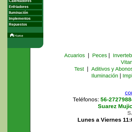
Calentadores
Enfriadores
Iluminación
Implementos
Repuestos
|
|
Acuarios
Peces
Inverte
Vita
|
Test
Aditivos y Abono
|
Iluminación
Imp
co
Teléfonos:
56-272798
Suarez Muji
S
Lunes a Viernes 11: