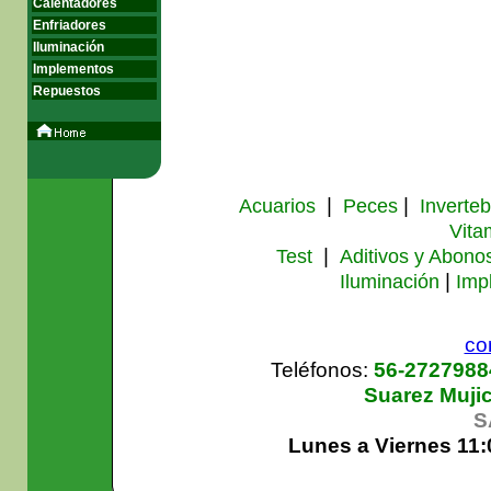
Calentadores
Enfriadores
Iluminación
Implementos
Repuestos
|
|
Acuarios
Peces
Inverte
Vita
|
Test
Aditivos y Abono
|
Iluminación
Imp
co
Teléfonos:
56-272798
Suarez Muji
S
Lunes a Viernes 11: