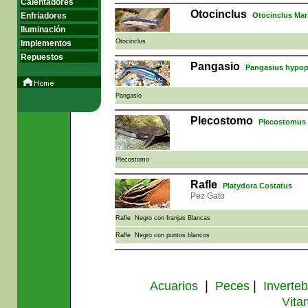
Calentadores
Otocinclus
Enfriadores
Otocinclus Mar
Iluminación
Otocinclus
Implementos
Repuestos
Pangasio
Pangasius hypo
Pangasio
Plecostomo
Plecostomus 
Plecostomo
Rafle
Platydora Costatus
Pez Gato
Rafle Negro con franjas Blancas
Rafle Negro con puntos blancos
|
|
Acuarios
Peces
Inverte
Vita