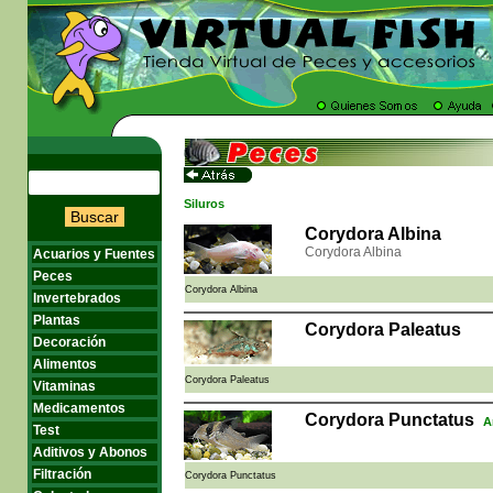
Siluros
Buscar
Corydora Albina
Corydora Albina
Acuarios y Fuentes
Peces
Corydora Albina
Invertebrados
Plantas
Corydora Paleatus
Decoración
Alimentos
Corydora Paleatus
Vitaminas
Medicamentos
Corydora Punctatus
A
Test
Aditivos y Abonos
Filtración
Corydora Punctatus